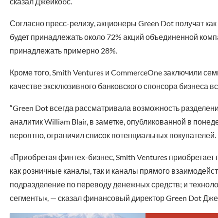
сказал Джейкобс.
Согласно пресс-релизу, акционеры Green Dot получат как
будет принадлежать около 72% акций объединенной комп
принадлежать примерно 28%.
Кроме того, Smith Ventures и CommerceOne заключили сем
качестве эксклюзивного банковского спонсора бизнеса 
“Green Dot всегда рассматривала возможность разделени
аналитик William Blair, в заметке, опубликованной в понед
вероятно, ограничил список потенциальных покупателей.
«Приобретая финтех-бизнес, Smith Ventures приобретает 
как розничные каналы, так и каналы прямого взаимодейст
подразделение по переводу денежных средств; и техноло
сегменты», — сказал финансовый директор Green Dot Дже