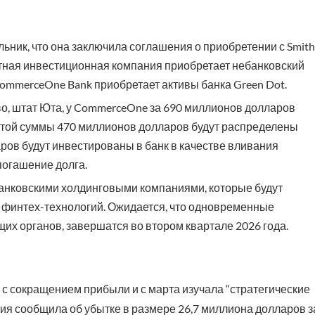
ник, что она заключила соглашения о приобретении с Smith
частная инвестиционная компания приобретает небанковский
ommerceOne Bank приобретает активы банка Green Dot.
ово, штат Юта, у CommerceOne за 690 миллионов долларов
 этой суммы 470 миллионов долларов будут распределены
ров будут инвестированы в банк в качестве вливания
погашение долга.
банковскими холдинговыми компаниями, которые будут
а финтех-технологий. Ожидается, что одновременные
их органов, завершатся во втором квартале 2026 года.
ь с сокращением прибыли и с марта изучала “стратегические
ания сообщила об убытке в размере 26,7 миллиона долларов з