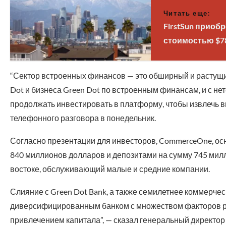
Читать еще:
FirstSun приобр
стоимостью $7
“Сектор встроенных финансов — это обширный и растущий
Dot и бизнеса Green Dot по встроенным финансам, и с не
продолжать инвестировать в платформу, чтобы извлечь вы
телефонного разговора в понедельник.
Согласно презентации для инвесторов, CommerceOne, осн
840 миллионов долларов и депозитами на сумму 745 мил
востоке, обслуживающий малые и средние компании.
Слияние с Green Dot Bank, а также семилетнее коммерче
диверсифицированным банком с множеством факторов р
привлечением капитала”, — сказал генеральный директо