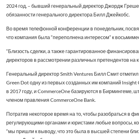
2024 год, – бывший генеральный директор Джордж Греше
обязанности генерального директора Билл Джейкобс.
Во время телефонной конференции в понедельник, посв
что компания была “переполнена интересом” к восьмиме
“Близость сделки, а также гарантированное финансиров
директоров в рассмотрении различных претендентов на к
Генеральный директор Smith Ventures Билл Смит отметил 
Green Dot одну из первых созданных им компаний Insight
в 2017 году, и CommerceOne базируются в Бирмингеме, ш
членом правления CommerceOne Bank.
Потратив некоторое время на то, чтобы разобраться в фин
регулирующими органами и юристами любые вопросы, кот
“мы пришли к выводу, что это была в высшей степени бл