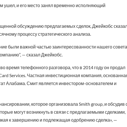
м ушел, и его место занял временно исполняющий
ященной обсуждению предлагаемых сделок, Джейкобс сказал
сячному процессу стратегического анализа.
ание были важной частью заинтересованности нашего совет
омпанию”, — сказал Джейкобс.
во время телефонного разговора, что в 2014 году он продал
 Card Services. Частная инвестиционная компания, основанна
тат Алабама. Смит является инвестором-основателем и
ансировании, которое организовала Smith group, и обсудив 
орые могут возникнуть в связи с предлагаемыми сделками,
изкая к завершению и подлежащая одобрению сделка», —