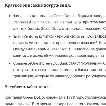
Краткое описание погружения:
Финансовая компания Green Dot сообщила в понедель
Ventures и CommerceOne Financial Corp., при этом 
финтех-бизнес Green Dot, а материнская компания C
Smith Ventures купит финтех-бизнес Green Dot в Пр
наличными, говорится в пресс-релизе компаний. Из
между акционерами Green Dot, 155 миллионов долла
капитала и около 65 миллионов долларов пойдут на 
CommerceOne и Green Dot Bank станут публичными 
выступать в качестве эксклюзивного банка-эмитент
транзакции, которые ожидают одобрения регулирующ
Углубленный анализ:
Компания Green Dot, основанная в 1999 году, столкнулас
альтернативы”. В то время – вскоре после того, как комп