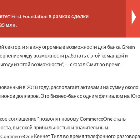
етет First Foundation в рамках сделки
85 млн.
 сектор, и я вижу огромные возможности для банка Green
терпением жду возможности работать с этой командой и
году из этой возможности”, — сказал Смит во время
ованный в 2018 году, располагает активами на сумму около
лионов долларов. Это бизнес-банк с одним филиалом на Юго
ское соглашение “позволят новому CommerceOne стать
оста, высокой прибыльностью и значительным
р CommerceOne Кеннет Тилл во время телефонного разговора