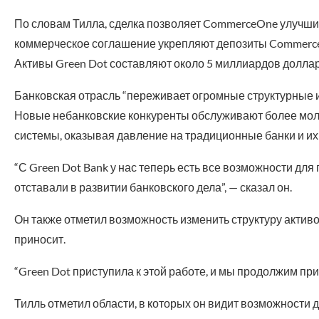
По словам Тилла, сделка позволяет CommerceOne улучшить
коммерческое соглашение укрепляют депозиты CommerceO
Активы Green Dot составляют около 5 миллиардов доллар
Банковская отрасль “переживает огромные структурные и
Новые небанковские конкуренты обслуживают более мол
системы, оказывая давление на традиционные банки и их 
“С Green Dot Bank у нас теперь есть все возможности для
отставали в развитии банковского дела”, — сказал он.
Он также отметил возможность изменить структуру активо
приносит.
“Green Dot приступила к этой работе, и мы продолжим при
Тилль отметил области, в которых он видит возможности