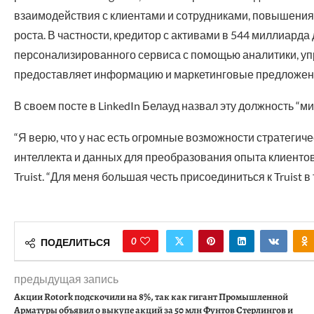
взаимодействия с клиентами и сотрудниками, повышени
роста. В частности, кредитор с активами в 544 миллиард
персонализированного сервиса с помощью аналитики, уп
предоставляет информацию и маркетинговые предложени
В своем посте в LinkedIn Белауд назвал эту должность “ми
“Я верю, что у нас есть огромные возможности стратегич
интеллекта и данных для преобразования опыта клиентов 
Truist. “Для меня большая честь присоединиться к Truist в
0
ПОДЕЛИТЬСЯ
предыдущая запись
Акции Rotork подскочили на 8%, так как гигант Промышленной
Арматуры объявил о выкупе акций за 50 млн Фунтов Стерлингов и