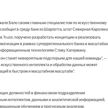
аскаля Бело своим главным специалистом по искусственному
 сообщил в среду банк из Шарлотта, штат Северная Каролина
 в Truist, поручено разработать концепцию и реализовать
оматизации в рамках суперрегионального банка в масштабах
 информационным технологиям Стиву Хагерману.
 он станет невероятным подспорьем для нашей команды”, —
и искусственного интеллекта и обработки данных может
ваций в быстром и масштабном масштабе”.
одящих должностей в финансовом подразделении
нным интеллектом, данными и аналитической информацией,
, машинным обучением и прогнозным анализом.