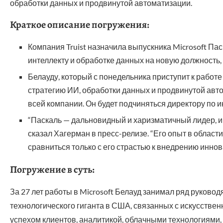
обработки данных и продвинутой автоматизации.
Краткое описание погружения:
Компания Truist назначила выпускника Microsoft П
интеллекту и обработке данных на новую должность,
Белауду, который с понедельника приступит к работе
стратегию ИИ, обработки данных и продвинутой авт
всей компании. Он будет подчиняться директору по
“Паскаль — дальновидный и харизматичный лидер, и
сказал Хагерман в пресс-релизе. “Его опыт в област
сравниться только с его страстью к внедрению инно
Погружение в суть:
За 27 лет работы в Microsoft Белауд занимал ряд руков
технологического гиганта в США, связанных с искусстве
успехом клиентов, аналитикой, облачными технологиями