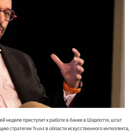
й неделе приступит к работе в банке в Шарлотте, штат
ию стратегии Truist в области искусственного интеллекта,