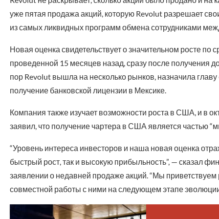
уже пятая продажа акций, которую Revolut разрешает сво
из самых ликвидных программ обмена сотрудниками межд
Новая оценка свидетельствует о значительном росте по с
проведенной 15 месяцев назад, сразу после получения д
пор Revolut вышла на несколько рынков, назначила глав
получение банковской лицензии в Мексике.
Компания также изучает возможности роста в США, и в о
заявил, что получение чартера в США является частью “м
“Уровень интереса инвесторов и наша новая оценка отра
быстрый рост, так и высокую прибыльность”, — сказал ф
заявлении о недавней продаже акций. “Мы приветствуем
совместной работы с ними на следующем этапе эволюции 