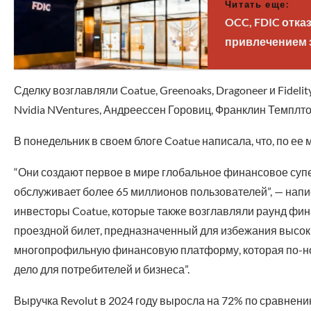
Читать еще:
OCC, FDIC отка
привлечением 
Сделку возглавляли Coatue, Greenoaks, Dragoneer и Fide
Nvidia NVentures, Андреессен Горовиц, Франклин Темплто
В понедельник в своем блоге Coatue написала, что, по ее 
“Они создают первое в мире глобальное финансовое супе
обслуживает более 65 миллионов пользователей”, — напи
инвесторы Coatue, которые также возглавляли раунд финан
проездной билет, предназначенный для избежания высок
многопрофильную финансовую платформу, которая по-нов
дело для потребителей и бизнеса”.
Выручка Revolut в 2024 году выросла на 72% по сравнен