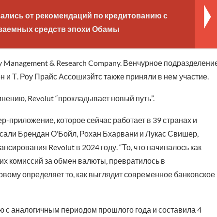
зались от рекомендаций по кредитованию с
заемных средств эпохи Обамы
lity Management & Research Company. Венчурное подразделени
н и Т. Роу Прайс Ассошиэйтс также приняли в нем участие.
мнению, Revolut “прокладывает новый путь”.
р-приложение, которое сейчас работает в 39 странах и
сали Брендан О’Бойл, Рохан Бхарвани и Лукас Свишер,
сирования Revolut в 2024 году. “То, что начиналось как
их комиссий за обмен валюты, превратилось в
ому определяет то, как выглядит современное банковское
ию с аналогичным периодом прошлого года и составила 4