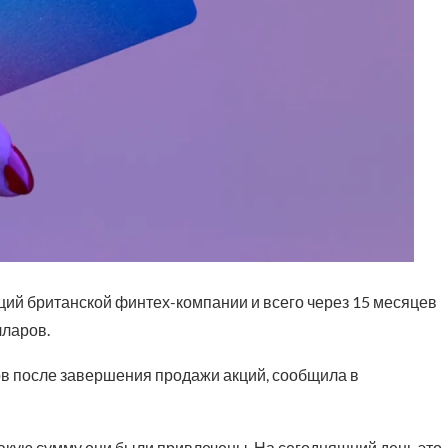
ций британской финтех-компании и всего через 15 месяцев
лларов.
ов после завершения продажи акций, сообщила в
 какую сумму они были привлечены. На сегодняшний день это