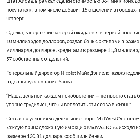
штат Айова, в рамках сделки стоимостью 864 миллиона д
покупателя, в том числе добавит 15 отделений в городах
четверг.
Сделка, завершение которой ожидается в первой половине
10 миллиардов долларов, создав банк с активами в разме
миллиарда долларов, кредитами в размере 11,3 миллиар
57 собственных отделений.
Генеральный директор Nicolet Майк Дэниелс назвал сде
годовщину основания банка.
“Наша цель при каждом приобретении — не просто стать б
упорно трудились, чтобы воплотить эти слова в жизнь”.
Согласно условиям сделки, инвесторы MidWestOne получат
каждую принадлежащую им акцию MidWestOne, исходя из ц
размере 130,31 доллара, сообщили банки.