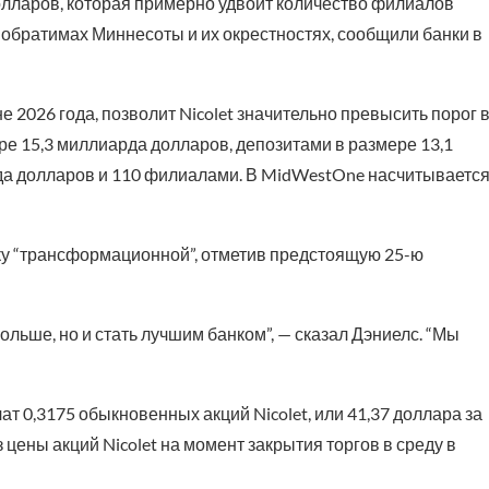
олларов, которая примерно удвоит количество филиалов
-побратимах Миннесоты и их окрестностях, сообщили банки в
 2026 года, позволит Nicolet значительно превысить порог 
ре 15,3 миллиарда долларов, депозитами в размере 13,1
да долларов и 110 филиалами. В MidWestOne насчитываетс
лку “трансформационной”, отметив предстоящую 25-ю
ольше, но и стать лучшим банком”, — сказал Дэниелс. “Мы
 0,3175 обыкновенных акций Nicolet, или 41,37 доллара за
ены акций Nicolet на момент закрытия торгов в среду в