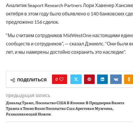
Аналитик Seaport Research Partners Лори Хавенер Хансикер
октября в этом году было объявлено о 140 банковских сде
предложено 156 сделок.
“Мы считаем сотрудников MidWestOne настоящими един
сообществ и сотрудников”, — сказал Дэниелс. “Они были
лет, и мы намерены достойно сохранить это наследие”.
0
ПОДЕЛИТЬСЯ
предыдущая запись
Дональд Трамп, Посольство США В Японии: В Преддверии Визита
Трампа в Токио Возле Посольства Сша Арестован Мужчина,
Размахивающий Ножом