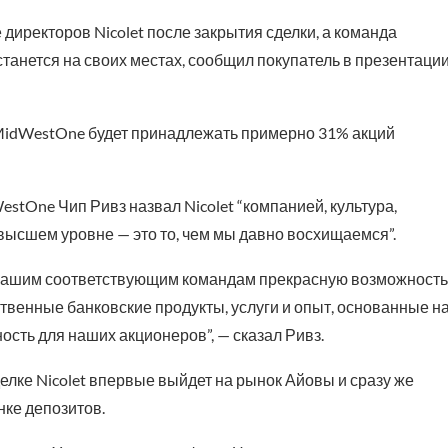
 директоров Nicolet после закрытия сделки, а команда
станется на своих местах, сообщил покупатель в презентаци
MidWestOne будет принадлежать примерно 31% акций
stOne Чип Ривз назвал Nicolet “компанией, культура,
высшем уровне — это то, чем мы давно восхищаемся”.
 нашим соответствующим командам прекрасную возможность
венные банковские продукты, услуги и опыт, основанные н
ость для наших акционеров”, — сказал Ривз.
елке Nicolet впервые выйдет на рынок Айовы и сразу же
нке депозитов.