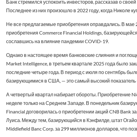
Банк стремился успокоить инвесторов, рассказав о своей
Последнее из них произошло в 2022 году, когда Николе ку
Не все предлагаемые приобретения оправдались. В мае 2
приобретения Commerce Financial Holdings, базирующейся
сославшись на влияние пандемии COVID-19.
Однако в настоящее время банковские слияния и поглоще
Market Intelligence, в третьем квартале 2025 года было 
последние четыре года. В период с июля по сентябрь был
базирующимися в США, — это самый высокий показатель с т
А четвертый квартал набирает обороты. Приобретение Nic
неделе только на Среднем Западе. В понедельник базир
Financial договорилась о приобретении акций CNB Bank за
Луиса. Между тем, базирующийся в Кэнфилде, штат Огайо, F
Middlefield Banc Corp. за 299 миллионов долларов, что по