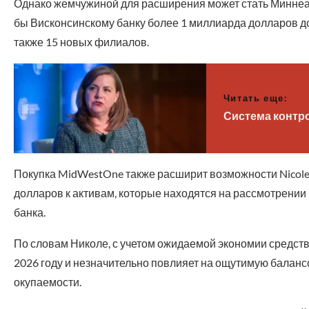
Однако жемчужиной для расширения может стать Миннеапо
бы Висконсинскому банку более 1 миллиарда долларов д
также 15 новых филиалов.
Читать еще:
Система контро
Покупка MidWestOne также расширит возможности Nicolet
долларов к активам, которые находятся на рассмотрении
банка.
По словам Николе, с учетом ожидаемой экономии средств 
2026 году и незначительно повлияет на ощутимую баланс
окупаемости.