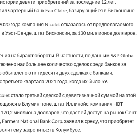
 истории девяти приобретений за последние 12 лет.
пил чартерный банк Eau Claire, базирующийся в Висконсине.
020 года компания Nicolet отказалась от предполагаемого
 в Уэст-Бенде, штат Висконсин, за 130 миллионов долларов,
ния набирают обороты. В частности, по данным S&P Global
заключено наибольшее количество сделок среди банков за
о объявлено о пятидесяти двух сделках с банками,
ретьего квартала 2021 года, когда их было 59.
olet стало третьей сделкой с девятизначной суммой на этой
ующаяся в Блумингтоне, штат Иллинойс, компания HBT
 170,2 миллиона долларов, что даст ей доступ на рынок Сент
armers National Bank Corp. заявил в среду, что приобретет
зволит ему закрепиться в Колумбусе.