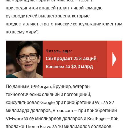
присоединится к нашей талантливой команде
руководителей высшего звена, которые
предоставляют стратегические консультации клиентам
по всему миру”.
Читать еще:
Citi продает 25% акций
Banamex за $2,3 млрд
По данным JPMorgan, Бруннер, ветеран
технологических слияний и поглощений,
консультировал Google при приобретении Wiz за 32
миллиарда долларов, Broadcom — при приобретении
VMware за 69 миллиардов долларов и RealPage — при
продаже Thoma Bravo за 10 миллиардов долларов.