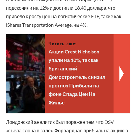
подскочили на 12% и достигли 18,40 доллара, что
привело к росту цен на логистические ETF, такие как
iShares Transportation Average, на 4%.
Читать еще:
Акции Crest Nicholson
упали на 10%, так как
британский
Домостроитель снизил
прогноз Прибыли на
фоне Спада Цен На
Жилье
Лондонский аналитик был поражен тем, что DSV
«съела слона в зале». Форвардная прибыль на акцию в