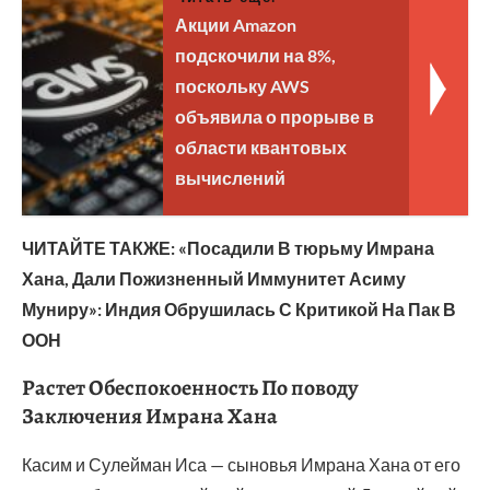
Акции Amazon
подскочили на 8%,
поскольку AWS
объявила о прорыве в
области квантовых
вычислений
ЧИТАЙТЕ ТАКЖЕ: «Посадили В тюрьму Имрана
Хана, Дали Пожизненный Иммунитет Асиму
Муниру»: Индия Обрушилась С Критикой На Пак В
ООН
Растет Обеспокоенность По поводу
Заключения Имрана Хана
Касим и Сулейман Иса — сыновья Имрана Хана от его