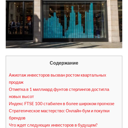
Содержание
Ажиотаж инвесторов вызван ростом квартальных
продаж
Отметка в 1 миллиард фунтов стерлингов достигла
новых высот
Индекс FTSE 100 стабилен в более широком прогнозе
Стратегическое мастерство: Онлайн-бум и покупки
брендов
Что ждет следующих инвесторов в будущем?