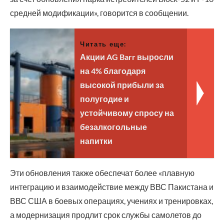
средней модификации», говорится в сообщении.
Читать еще:
Акции AG Barr выросли
на 4% благодаря
высокой прибыли за
полугодие и
устойчивому спросу на
безалкогольные
напитки
Эти обновления также обеспечат более «плавную
интеграцию и взаимодействие между ВВС Пакистана и
ВВС США в боевых операциях, учениях и тренировках,
а модернизация продлит срок службы самолетов до