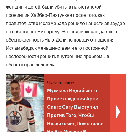
женщин и детей, были убиты в пакистанской
провинции Хайбер-Пахтунхва после того, как
правительство Исламабада решило нанести авиаудар
по собственному народу. Это подчеркнуло давнюю
обеспокоенность Нью-Дели по поводу отношения
Исламабада к меньшинствам и его постоянной
неспособности решить внутренние проблемы в
области прав человека.
Читать еще:
Мужчина Индийского
Происхождения Арви
Сингх Сагу Выступил
Против Того, Чтобы
Незнакомец Помочился
На Его Машину В