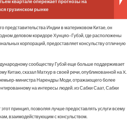
тьем квартале опережает прогнозы на
я грузинском рынке
го представительства Индии в материковом Китае, он
родном деловом коридоре Хунцяо–Губэй, где расположены
ональных корпораций, предоставляет консульству отличную
еждународному сообществу Губэй еще больше поддерживает
у Китаю, сказал Матхур в своей речи, опубликованной на X.
я премьер-министра Нарендры Моди, отражающего более
нтированному на интересы людей. из Сабки Саат, Сабки
тот принцип, позволяя лучше предоставлять услуги всему
нам, взаимодействующим с консульством.