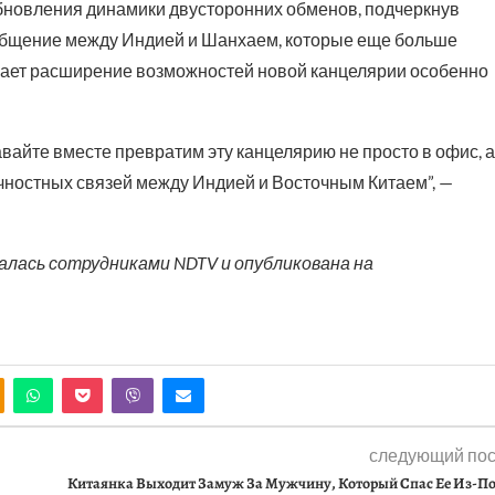
обновления динамики двусторонних обменов, подчеркнув
ообщение между Индией и Шанхаем, которые еще больше
делает расширение возможностей новой канцелярии особенно
авайте вместе превратим эту канцелярию не просто в офис, а
чностных связей между Индией и Восточным Китаем”, —
валась сотрудниками NDTV и опубликована на
следующий пос
Китаянка Выходит Замуж За Мужчину, Который Спас Ее Из-П