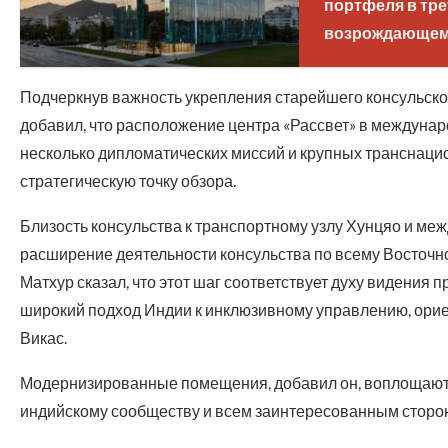
портфеля в тре
возрождающемс
Подчеркнув важность укрепления старейшего консульско
добавил, что расположение центра «Рассвет» в междуна
несколько дипломатических миссий и крупных транснаци
стратегическую точку обзора.
Близость консульства к транспортному узлу Хунцяо и м
расширение деятельности консульства по всему Восточном
Матхур сказал, что этот шаг соответствует духу видени
широкий подход Индии к инклюзивному управлению, орие
Викас.
Модернизированные помещения, добавил он, воплощают э
индийскому сообществу и всем заинтересованным сторо