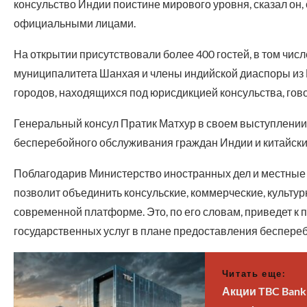
консульство Индии поистине мирового уровня, сказал он
официальными лицами.
На открытии присутствовали более 400 гостей, в том чис
муниципалитета Шанхая и члены индийской диаспоры из Ш
городов, находящихся под юрисдикцией консульства, гово
Генеральный консул Пратик Матхур в своем выступлени
бесперебойного обслуживания граждан Индии и китайски
Поблагодарив Министерство иностранных дел и местные в
позволит объединить консульские, коммерческие, культу
современной платформе. Это, по его словам, приведет
государственных услуг в плане предоставления беспере
Читать еще:
Акции TBC Bank