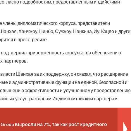
, согласно подробностям, предоставленным индийскими
ле члены дипломатического корпуса, представители
анхая, Ханчжоу, Нинбо, Сучжоу, Нанкина, Иу, Кэцяо и други
рится в пресс-релизе.
и подтвердил приверженность консульства обеспечению
х партнеров.
ласти Шанхая за их поддержку, он сказал, что расширение
рные и административные функции на единой, безопасной и
 к повышению эффективности и улучшенному предоставлению
бойных услуг гражданам Индии и китайским партнерам.
 Group выросли на 7%, так как рост кредитного