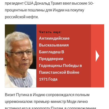
президент США Дональд Трамп ввел высокие 50-
процентные пошлины для Индии на покупку
российской нефти.
Читать еще:
Антииндийские
Высказывания
Бангладеш В
Преддверии
Годовщины Победы в
Пакистанской Войне
1971 Года
Визит Путина в Индию сопровождался полным
церемониалом: премьер-министр Моди лично
встречал его в аэропорту Палам, в сопровождении