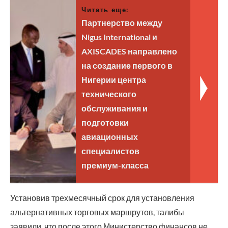
Читать еще:
Партнерство между
Nigus International и
AXISCADES направлено
на создание первого в
Нигерии центра
технического
обслуживания и
подготовки
авиационных
специалистов
премиум-класса
Установив трехмесячный срок для установления
альтернативных торговых маршрутов, талибы
заявили, что после этого Министерство финансов не