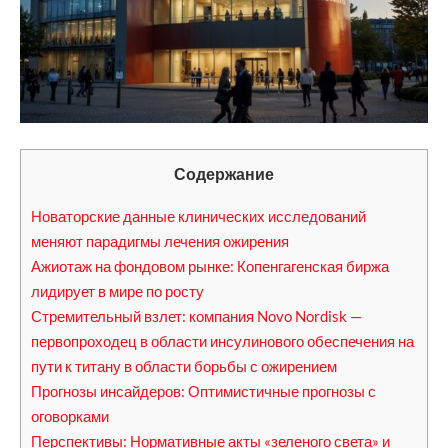
Содержание
Новаторские данные клинических исследований
меняют парадигмы лечения ожирения
Ажиотаж на фондовом рынке: Копенгагенская биржа
лидирует в мире по росту
Стремительный взлет: компания Novo Nordisk —
первопроходец в области инсулинового обеспечения на
пути к титану в области борьбы с ожирением
Прогнозы инсайдеров: Оптимистичные прогнозы с
оговорками
Перспективы: Нормативные акты «зеленого света» и