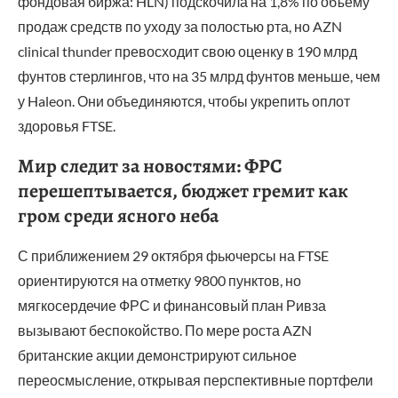
фондовая биржа: HLN) подскочила на 1,8% по объему
продаж средств по уходу за полостью рта, но AZN
clinical thunder превосходит свою оценку в 190 млрд
фунтов стерлингов, что на 35 млрд фунтов меньше, чем
у Haleon. Они объединяются, чтобы укрепить оплот
здоровья FTSE.
Мир следит за новостями: ФРС
перешептывается, бюджет гремит как
гром среди ясного неба
С приближением 29 октября фьючерсы на FTSE
ориентируются на отметку 9800 пунктов, но
мягкосердечие ФРС и финансовый план Ривза
вызывают беспокойство. По мере роста AZN
британские акции демонстрируют сильное
переосмысление, открывая перспективные портфели